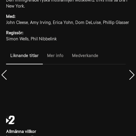
Den immigrerade ryska musfamiljen Muskewitz trivs inte så bra i
New York.
Med:
John Cleese, Amy Irving, Erica Yohn, Dom DeLuise, Phillip Glasser
Regissör:
Simon Wells, Phil Nibbelink
Liknande titlar
Mer info
Medverkande
Allmänna villkor