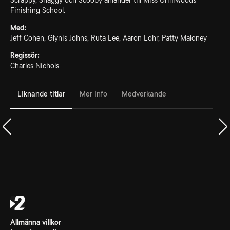
Scrappy, Shaggy och Scooby anländer till Miss Grimwoods
Finishing School.
Med:
Jeff Cohen, Glynis Johns, Ruta Lee, Aaron Lohr, Patty Maloney
Regissör:
Charles Nichols
Liknande titlar
Mer info
Medverkande
Allmänna villkor