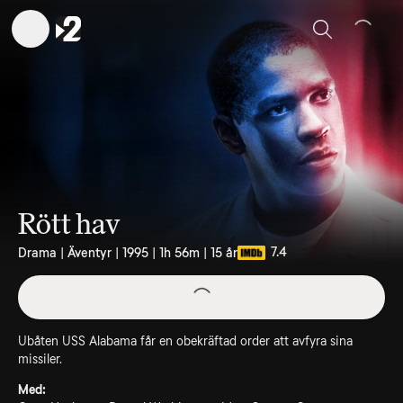
Sök
Rött hav
7.4
Drama | Äventyr | 1995 | 1h 56m | 15 år
Ubåten USS Alabama får en obekräftad order att avfyra sina
missiler.
Med: