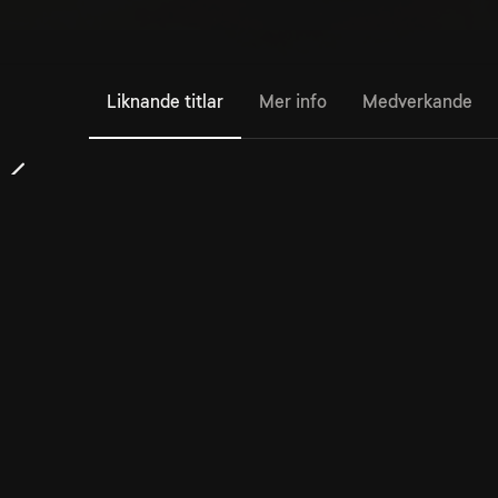
Liknande titlar
Mer info
Medverkande