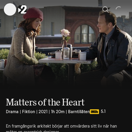
Sök
Matters of the Heart
5.1
Drama | Fiktion | 2021 | 1h 20m | Barntillåten
En framgångsrik arkitekt börjar att omvärdera sitt liv när han