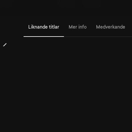
Liknande titlar
Mer info
Medverkande