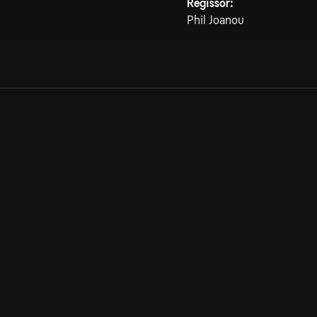
Regissör:
Phil Joanou
Allmänna villkor
Kun
Integritetspolicy
Pre
Cookiepolicy
Kon