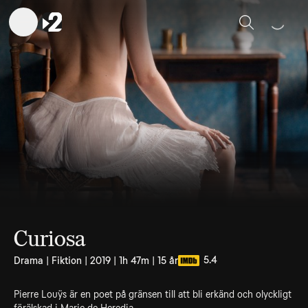
Sök
Curiosa
5.4
Drama | Fiktion | 2019 | 1h 47m | 15 år
Pierre Louÿs är en poet på gränsen till att bli erkänd och olyckligt