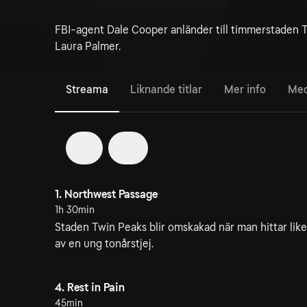
FBI-agent Dale Cooper anländer till timmerstaden T
Laura Palmer.
Streama
Liknande titlar
Mer info
Med
1
2
1. Northwest Passage
1h 30min
Staden Twin Peaks blir omskakad när man hittar like
av en ung tonårstjej.
4. Rest in Pain
45min