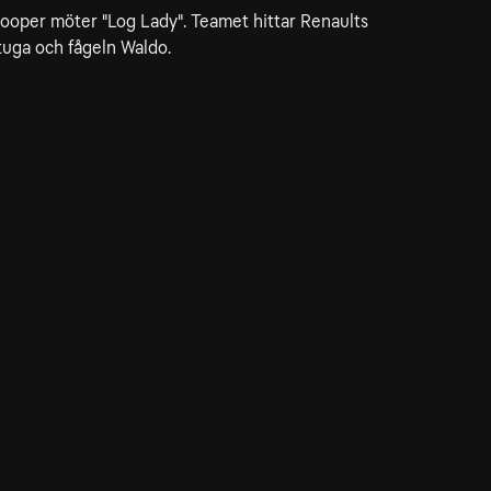
ooper möter "Log Lady". Teamet hittar Renaults
tuga och fågeln Waldo.
dservice
ss
takta oss