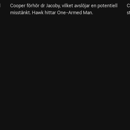
l
Cooper förhör dr Jacoby, vilket avslöjar en potentiell
C
misstänkt. Hawk hittar One-Armed Man.
s
8. The Last Evening
44min
Audrey infiltrerar One-Eyed Jacks. Utredningen når
ett skrämmande klimax.
Allmänna villkor
Kun
Integritetspolicy
Pre
Cookiepolicy
Kon
Tillgänglighet