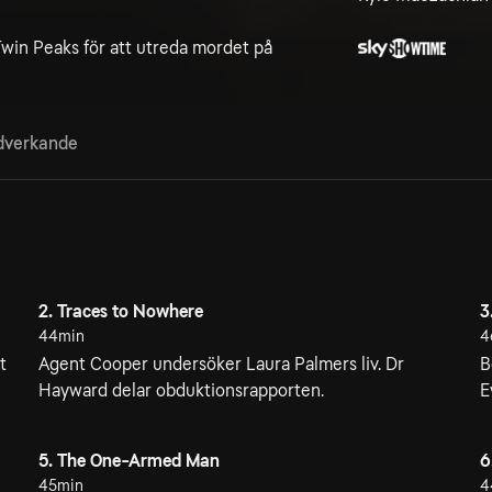
win Peaks för att utreda mordet på
verkande
2. Traces to Nowhere
3
44min
4
t
Agent Cooper undersöker Laura Palmers liv. Dr
B
Hayward delar obduktionsrapporten.
E
5. The One-Armed Man
6
45min
4