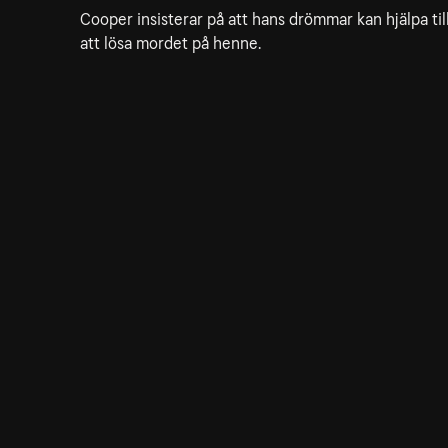
Cooper insisterar på att hans drömmar kan hjälpa til
att lösa mordet på henne.
7. Realization Time
45min
Audrey gör en upptäckt när hon jobbar i
parfymdisken där Laura jobbade.