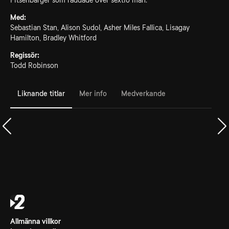
Pitsenbarger som räddade över sextio män.
Med:
Sebastian Stan, Alison Sudol, Asher Miles Fallica, Lisagay
Hamilton, Bradley Whitford
Regissör:
Todd Robinson
Liknande titlar
Mer info
Medverkande
Allmänna villkor