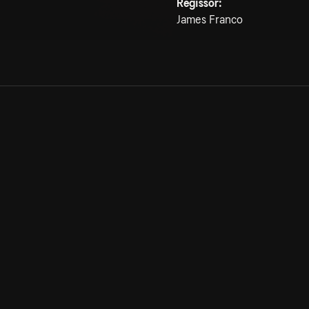
Regissör:
James Franco
Allmänna villkor
Kun
Integritetspolicy
Pre
Cookiepolicy
Kon