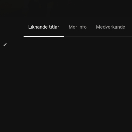
Liknande titlar
Mer info
Medverkande