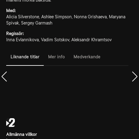
månens mörka baksida.
Med:
Alicia Silverstone, Ashlee Simpson, Nonna Grishaeva, Maryana
Spivak, Sergey Garmash
Regissör:
Inna Evlannikova, Vadim Sotskov, Aleksandr Khramtsov
Liknande titlar
Mer info
Medverkande
Allmänna villkor