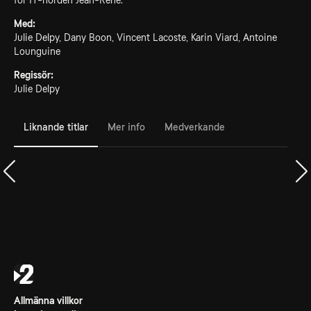
för IT-nörden Jean-René.
Med:
Julie Delpy, Dany Boon, Vincent Lacoste, Karin Viard, Antoine
Lounguine
Regissör:
Julie Delpy
Liknande titlar
Mer info
Medverkande
Allmänna villkor