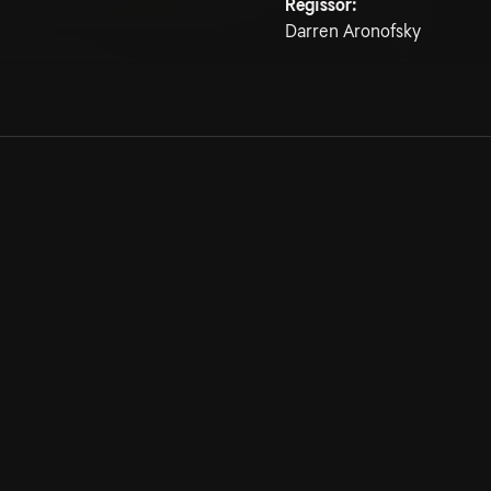
Regissör:
Darren Aronofsky
Allmänna villkor
Kun
Integritetspolicy
Pre
Cookiepolicy
Kon