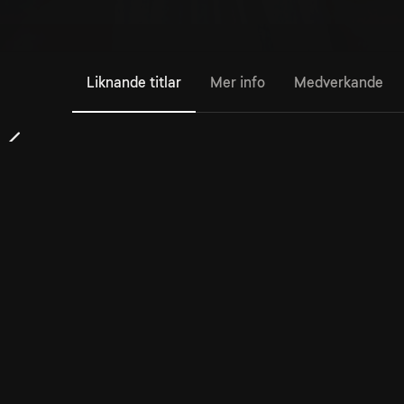
Liknande titlar
Mer info
Medverkande