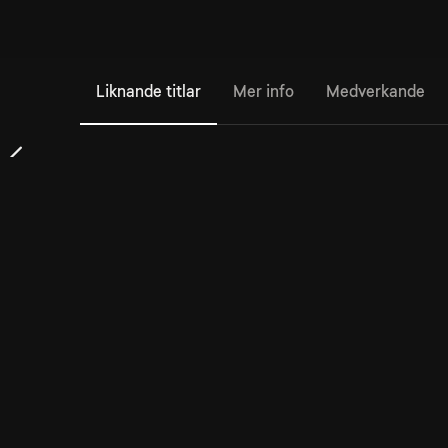
Liknande titlar
Mer info
Medverkande