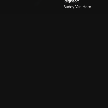
Regissör:
Buddy Van Horn
Allmänna villkor
Kun
Integritetspolicy
Pre
Cookiepolicy
Kon