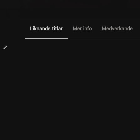
Liknande titlar
Mer info
Medverkande