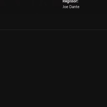
Regissör:
Joe Dante
Allmänna villkor
Kun
Integritetspolicy
Pre
Cookiepolicy
Kon