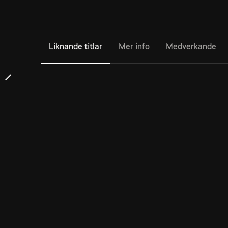
Liknande titlar
Mer info
Medverkande