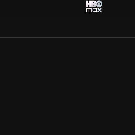
Allmänna villkor
Kun
Integritetspolicy
Pre
Cookiepolicy
Kon