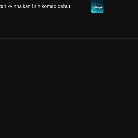
xen kvinna kan i sin komedidebut.
Allmänna villkor
Kun
Integritetspolicy
Pre
Cookiepolicy
Kon