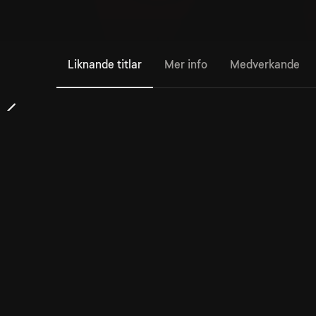
Liknande titlar
Mer info
Medverkande