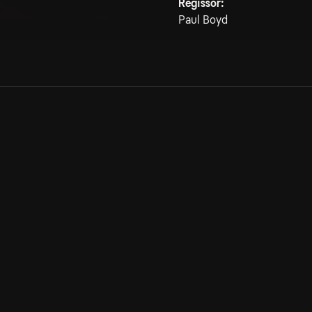
Regissör:
Paul Boyd
Allmänna villkor
Kun
Integritetspolicy
Pre
Cookiepolicy
Kon