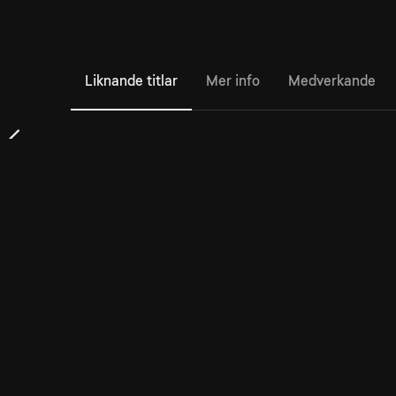
Liknande titlar
Mer info
Medverkande