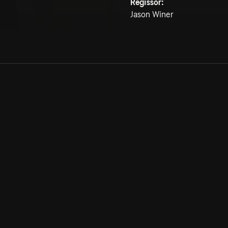
Regissör:
Jason Winer
Allmänna villkor
Kun
Integritetspolicy
Pre
Cookiepolicy
Kon