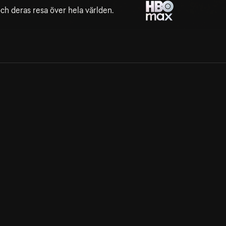
 och deras resa över hela världen.
Allmänna villkor
Kun
Integritetspolicy
Pre
Cookiepolicy
Kon