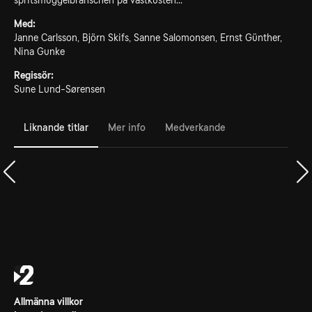
spritsmuggelbranschen på västkusten...
Med:
Janne Carlsson, Björn Skifs, Sanne Salomonsen, Ernst Günther,
Nina Gunke
Regissör:
Sune Lund-Sørensen
Liknande titlar
Mer info
Medverkande
Allmänna villkor