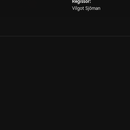
Regissör:
Vilgot Sjöman
Allmänna villkor
Kun
Integritetspolicy
Pre
Cookiepolicy
Kon