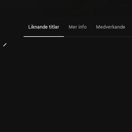
Liknande titlar
Mer info
Medverkande