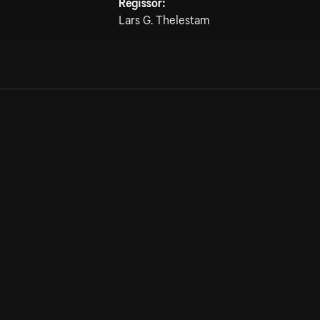
Regissör:
Lars G. Thelestam
Allmänna villkor
Kun
Integritetspolicy
Pre
Cookiepolicy
Kon