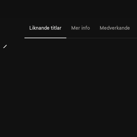
Liknande titlar
Mer info
Medverkande