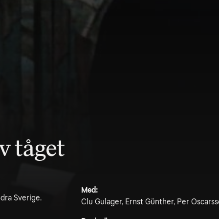
v tåget
Med:
ödra Sverige.
Clu Gulager, Ernst Günther, Per Oscars