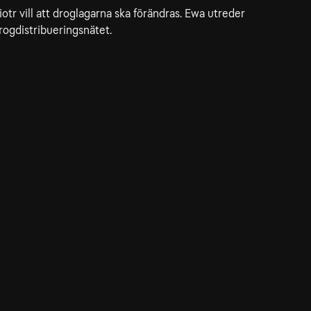
iotr vill att droglagarna ska förändras. Ewa utreder
rogdistribueringsnätet.
dservice
ss
takta oss