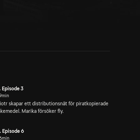
. Episode 3
9min
iotr skapar ett distributionsnät för piratkopierade
äkemedel. Marika försöker fly.
. Episode 6
6min