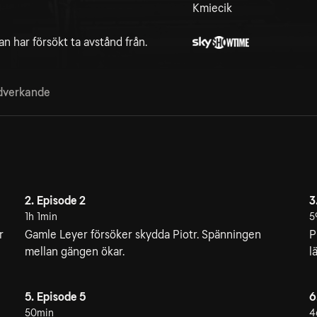
Kmiecik
n har försökt ta avstånd från.
verkande
2. Episode 2
3
1h 1min
5
r
Gamle Leyer försöker skydda Piotr. Spänningen
P
mellan gängen ökar.
l
5. Episode 5
6
50min
4