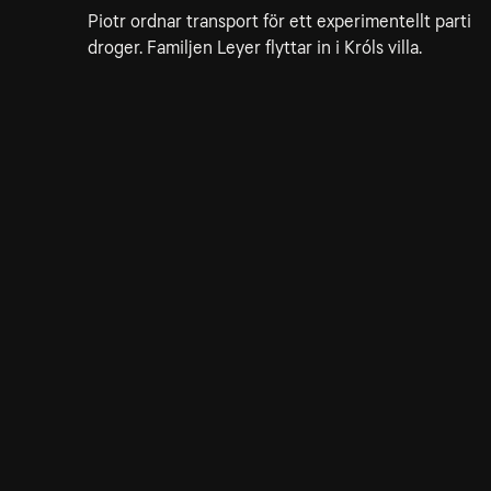
Piotr ordnar transport för ett experimentellt parti
droger. Familjen Leyer flyttar in i Króls villa.
7. Episode 7
52min
Moros familjeliv blir mer komplicerat. Piotr måste
möta sin pappa.