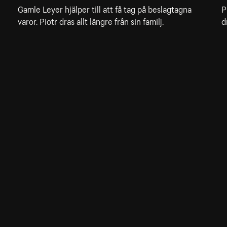
Gamle Leyer hjälper till att få tag på beslagtagna
P
varor. Piotr dras allt längre från sin familj.
d
Allmänna villkor
Kun
Integritetspolicy
Pre
Cookiepolicy
Kon
Tillgänglighet