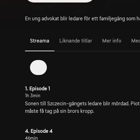
En ung advokat blir ledare för ett familjegäng som ha
Streama
Liknande titlar
Mer info
Med
1
1. Episode 1
1h 3min
Sonen till Szczecin-gängets ledare blir mördad. Piot
måste få tag på sin brors kropp.
4. Episode 4
46min