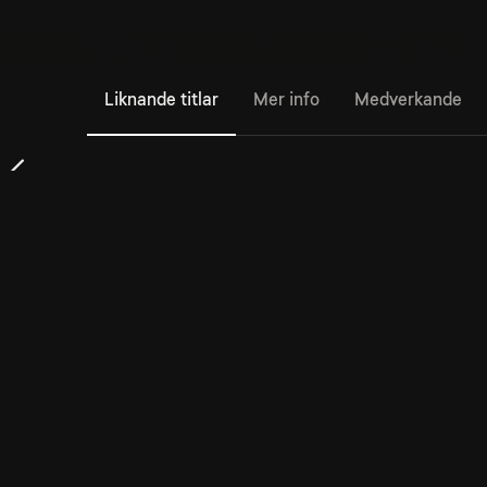
Liknande titlar
Mer info
Medverkande