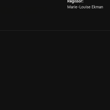
Regissör:
Marie-Louise Ekman
Allmänna villkor
Kun
Integritetspolicy
Pre
Cookiepolicy
Kon