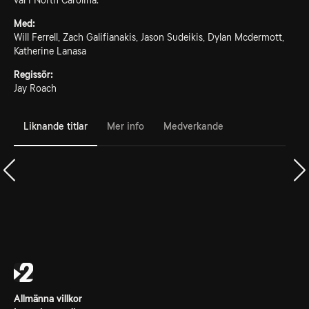
val i North Carolina.
Med:
Will Ferrell, Zach Galifianakis, Jason Sudeikis, Dylan Mcdermott,
Katherine Lanasa
Regissör:
Jay Roach
Liknande titlar
Mer info
Medverkande
Allmänna villkor