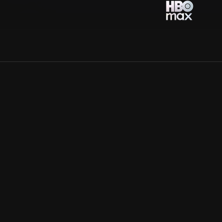
Allmänna villkor
Kun
Integritetspolicy
Pre
Cookiepolicy
Kon