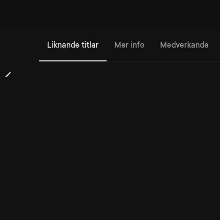
Liknande titlar
Mer info
Medverkande