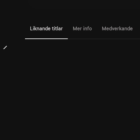
Liknande titlar
Mer info
Medverkande