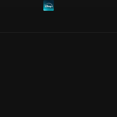
Allmänna villkor
Kun
Integritetspolicy
Pre
Cookiepolicy
Kon