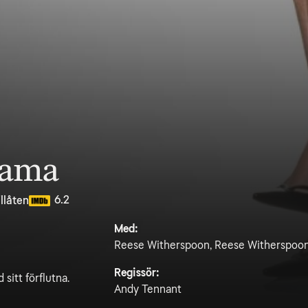
bama
6.2
llåten
Med:
Reese Witherspoon, Reese Witherspoon,
Regissör:
 sitt förflutna.
Andy Tennant