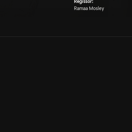
Regissör:
Ramaa Mosley
Allmänna villkor
Kun
Integritetspolicy
Pre
Cookiepolicy
Kon