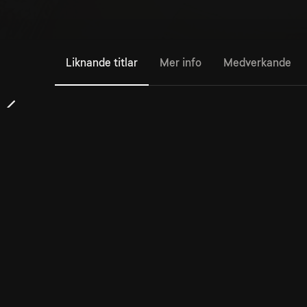
Liknande titlar
Mer info
Medverkande