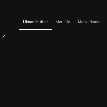
Liknande titlar
Mer info
Medverkande