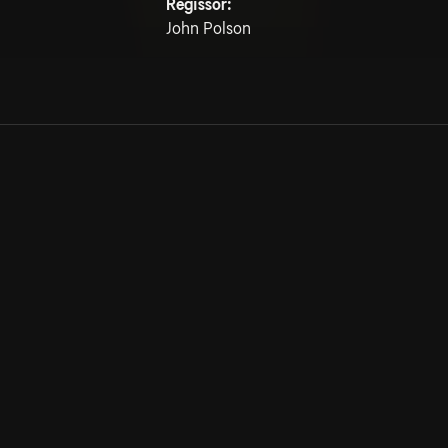
Regissör:
John Polson
Allmänna villkor
Kun
Integritetspolicy
Pre
Cookiepolicy
Kon