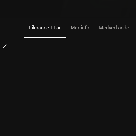
Liknande titlar
Mer info
Medverkande