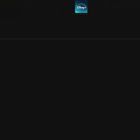
Allmänna villkor
Kun
Integritetspolicy
Pre
Cookiepolicy
Kon