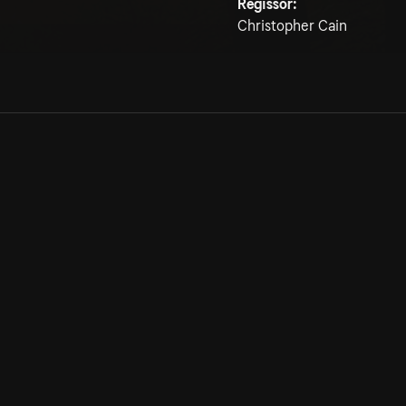
Regissör:
Christopher Cain
Allmänna villkor
Kun
Integritetspolicy
Pre
Cookiepolicy
Kon