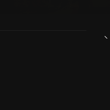
dservice
ss
takta oss