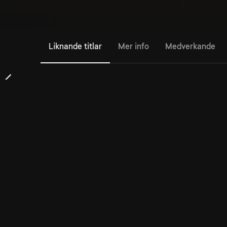
Liknande titlar
Mer info
Medverkande