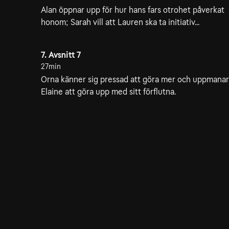
Alan öppnar upp för hur hans fars otrohet påverkat
honom; Sarah vill att Lauren ska ta initiativ...
7. Avsnitt 7
27min
Orna känner sig pressad att göra mer och uppmanar
Elaine att göra upp med sitt förflutna.
10. Avsnitt 10
56min
Orna och hennes patienter kämpar med de realitete
som covid-19 innebär.