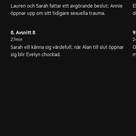
Lauren och Sarah fattar ett avgörande beslut; Annie
E
öppnar upp om sitt tidigare sexuella trauma.
d
8. Avsnitt 8
9
27min
2
Sarah vill känna sig värdefull; när Alan till slut öppnar
O
sig blir Evelyn chockad.
m
r