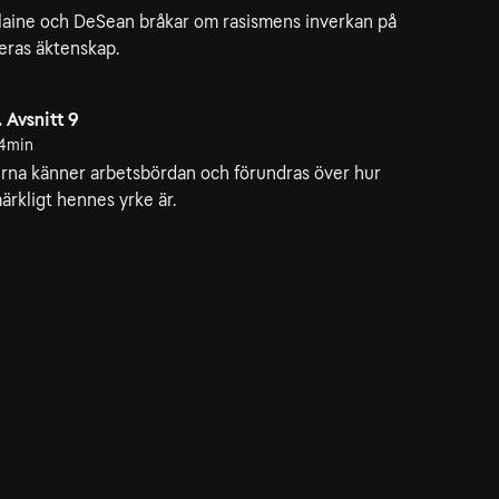
laine och DeSean bråkar om rasismens inverkan på
eras äktenskap.
. Avsnitt 9
4min
rna känner arbetsbördan och förundras över hur
ärkligt hennes yrke är.