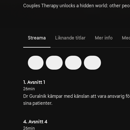
Couples Therapy unlocks a hidden world: other peopl
Streama
Liknande titlar
Mer info
Med
1
2
3
4
1. Avsnitt 1
26min
Dr Guralnik kämpar med känslan att vara ansvarig fö
sina patienter.
4. Avsnitt 4
26min