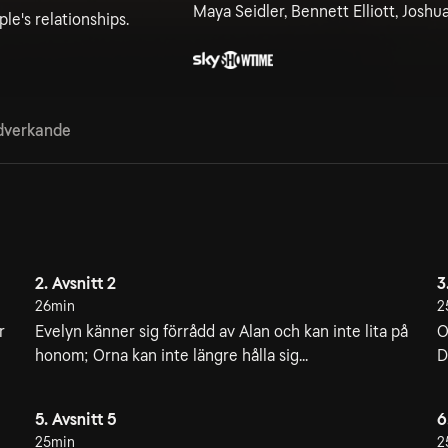
Maya Seidler, Bennett Elliott, Josh
e's relationships.
verkande
2. Avsnitt 2
3
26min
2
r
Evelyn känner sig förrådd av Alan och kan inte lita på
O
honom; Orna kan inte längre hålla sig...
D
5. Avsnitt 5
6
25min
2