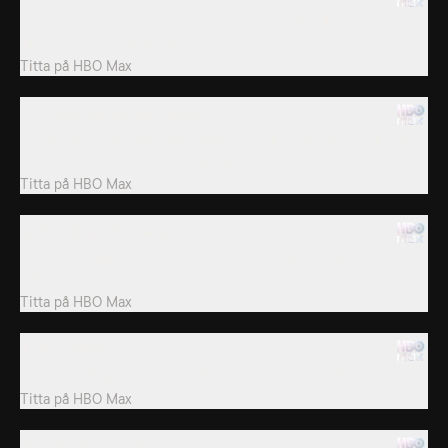
Djurvårdarna introducerar tre gaurer - en stor och skygg
boskapsart - till resten av flocken.
Titta på
HBO Max
7. A Warthog Named Peaches
Det två månader gamla vårtsvinet Peaches charmar sina skötare,
samtidigt som han ligger i träning...
Titta på
HBO Max
8. The Kings Of Queens
Tre nya pingvinungar introduceras för poolen och tar en första
simtur.
Titta på
HBO Max
9. Snow Monkey Social
En ny bisonkalv kämpar för att hålla jämna steg med sin mamma.
Titta på
HBO Max
10. Baby Bunnies, Big World