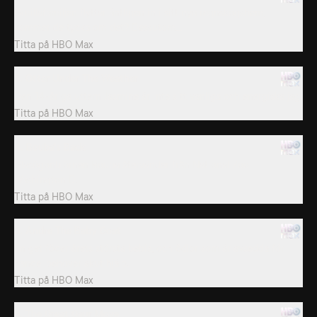
Gorillafamiljen flyttar äntligen in i sitt nya regnskogshem,
kommer de tycka om det? Dessutom...
Titta på
HBO Max
3. Otter Under The Weather
Den 14-åriga uttern Jasmine är inte sitt vanliga och energiska jag.
Titta på
HBO Max
4. Bouba's Back
Glasögonbjörnen Bouba återvänder från National Zoo i
Washington D.
Titta på
HBO Max
5. Andre The Baby Goat
En get föder årets största bebis, och ödlor som är avsedda för
handel behöver akut hjälp.
Titta på
HBO Max
6. The Great Gaur Move