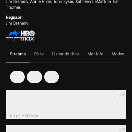
Jim Breheny, Annie Rivas, John Sykes, Kathleen LaMattina, Pat
Thomas
Regissör:
Jim Breheny
Streama
På tv
Liknande titlar
Mer info
Medverka
3
4
5
1. A Sea Lion Pup Grows Up
En cercocebus-bebis blir avvisad av sin mamma - kan teamet
handmata henne? Fågelspindlarna festar...
Titta på
HBO Max
2. The Marvelous Mott Mott