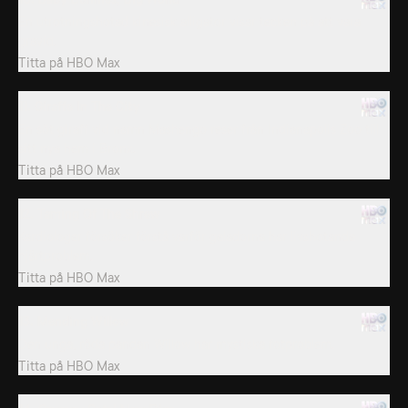
En utrotningshotad kinesisk alligator visar tecken på att vara
gravid.
Titta på
HBO Max
11. Giraffe In The City
En söt giraff vid namn Mashengo reser från Indianapolis Zoo till
sitt nya hem i Bronx.
Titta på
HBO Max
12. Taming Of The Shrew
Kardiologer försöker förstå varför geladorna har livshotande
hjärtproblem.
Titta på
HBO Max
13. Mending Willow
Den unga, röda pandan Willow har mystiska fotproblem.
Titta på
HBO Max