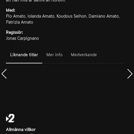
att han inte är sämre än honom.
Med:
Pio Amato, Iolanda Amato, Koudous Seihon, Damiano Amato,
Patrizia Amato
Regissör:
Jonas Carpignano
Liknande titlar
Mer info
Medverkande
Allmänna villkor