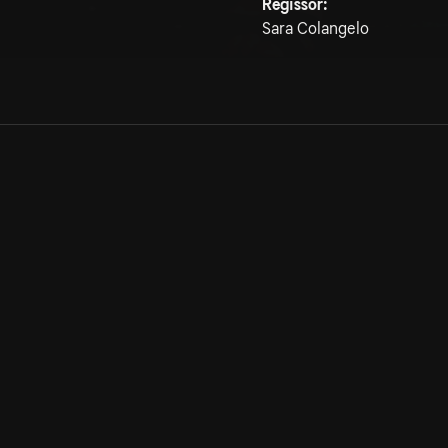
Regissör:
Sara Colangelo
Allmänna villkor
Kun
Integritetspolicy
Pre
Cookiepolicy
Kon