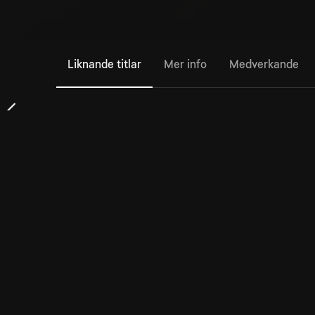
Liknande titlar
Mer info
Medverkande