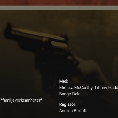
Med:
Melissa McCarthy, Tiffany Hadd
Badge Dale
r "familjeverksamheten"
Regissör:
Andrea Berloff