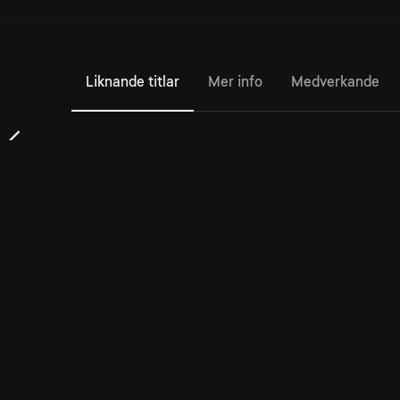
Liknande titlar
Mer info
Medverkande