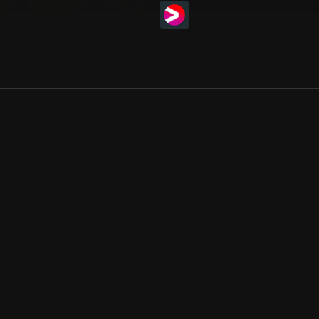
Allmänna villkor
Kun
Integritetspolicy
Pre
Cookiepolicy
Kon