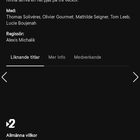
hinna skriva en hel pjäs på tre veckor.
Med:
Thomas Solivéres, Olivier Gourmet, Mathilde Seigner, Tom Leeb,
Lucie Boujenah
Regissör:
Alexis Michalik
Liknande titlar
Mer info
Medverkande
Allmänna villkor