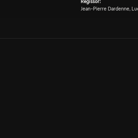
Regissör:
Jean-Pierre Dardenne, L
Allmänna villkor
Kun
Integritetspolicy
Pre
Cookiepolicy
Kon