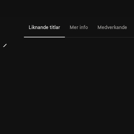
Liknande titlar
Mer info
Medverkande