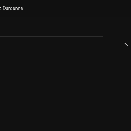
uc Dardenne
dservice
ss
takta oss