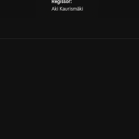
Regissör:
Aki Kaurismäki
Allmänna villkor
Kun
Integritetspolicy
Pre
Cookiepolicy
Kon