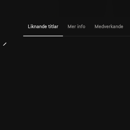
Liknande titlar
Mer info
Medverkande