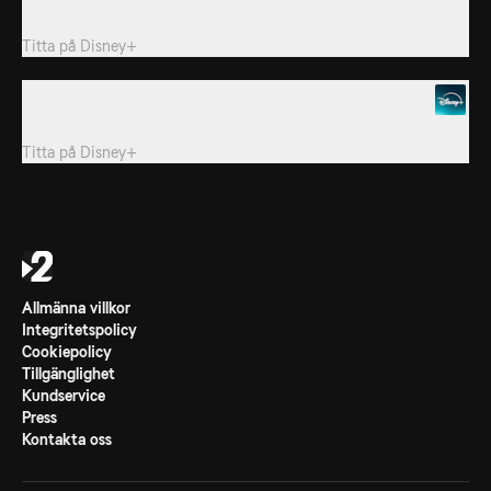
skatter.
Titta på
Disney+
3. Sahara
I Sahara, världens största öken, måste livet anpassa sig.
Titta på
Disney+
Allmänna villkor
Integritetspolicy
Cookiepolicy
Tillgänglighet
Kundservice
Press
Kontakta oss