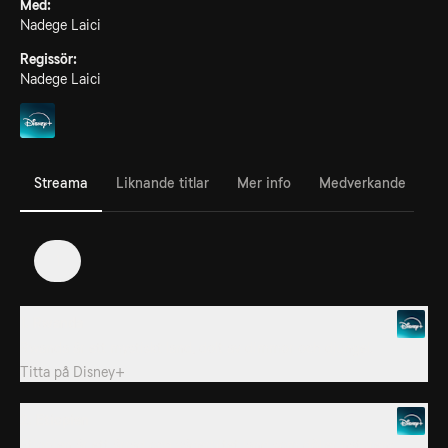
Med:
Nadege Laici
Regissör:
Nadege Laici
Streama
Liknande titlar
Mer info
Medverkande
1
1. Rwanda
Rwanda är ett mystiskt land, dolt av dimmor och djungel.
Titta på
Disney+
2. Etiopien
Etiopien är ett ärrad och väderbitet land som döljer naturens