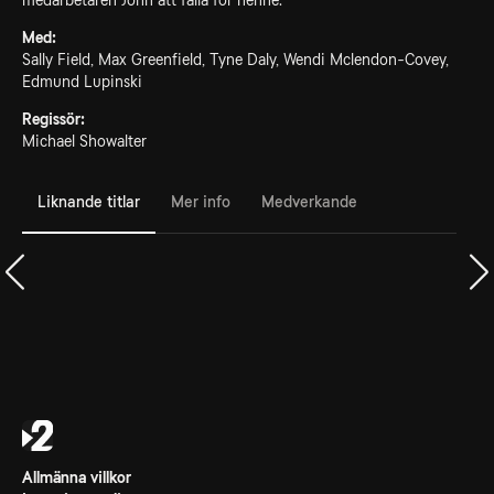
medarbetaren John att falla för henne.
Med:
Sally Field, Max Greenfield, Tyne Daly, Wendi Mclendon-Covey,
Edmund Lupinski
Regissör:
Michael Showalter
Liknande titlar
Mer info
Medverkande
Allmänna villkor