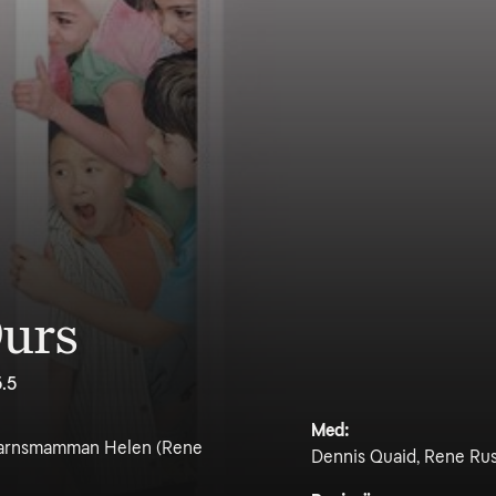
Ours
5.5
Med:
obarnsmamman Helen (Rene
Dennis Quaid, Rene Russ