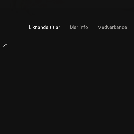
Liknande titlar
Mer info
Medverkande