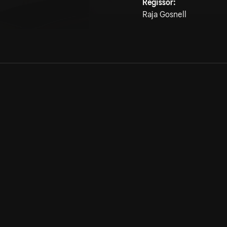
Regissör:
Raja Gosnell
Allmänna villkor
Kun
Integritetspolicy
Pre
Cookiepolicy
Kon