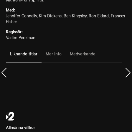
Kathys liv är i spillror.
Med:
Jennifer Connelly, Kim Dickens, Ben Kingsley, Ron Eldard, Frances
Fisher
Regissör:
Vadim Perelman
Liknande titlar
Mer info
Medverkande
Allmänna villkor