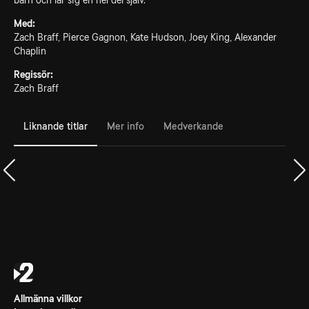
barn och lär sig en hel del själv.
Med:
Zach Braff, Pierce Gagnon, Kate Hudson, Joey King, Alexander
Chaplin
Regissör:
Zach Braff
Liknande titlar
Mer info
Medverkande
Allmänna villkor