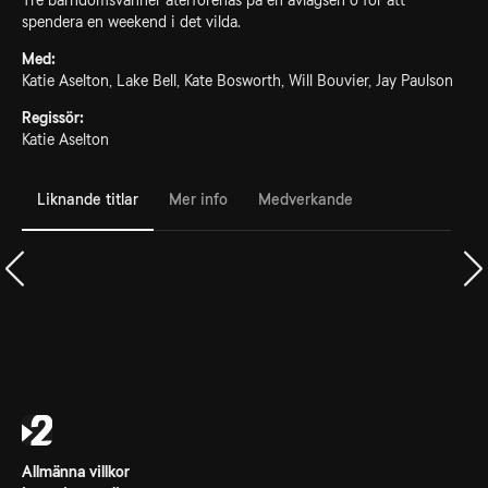
Tre barndomsvänner återförenas på en avlägsen ö för att
spendera en weekend i det vilda.
Med:
Katie Aselton, Lake Bell, Kate Bosworth, Will Bouvier, Jay Paulson
Regissör:
Katie Aselton
Liknande titlar
Mer info
Medverkande
Allmänna villkor