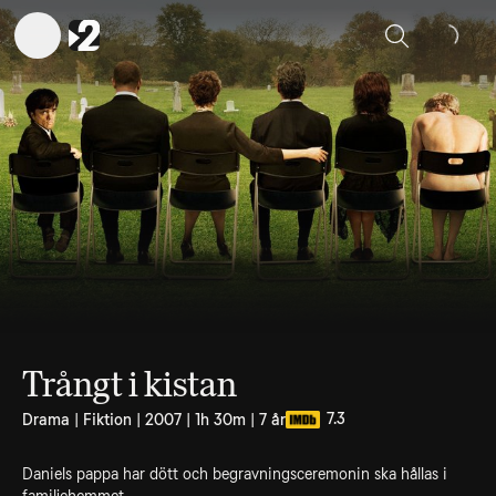
Sök
Trångt i kistan
7.3
Drama | Fiktion | 2007 | 1h 30m | 7 år
Daniels pappa har dött och begravningsceremonin ska hållas i