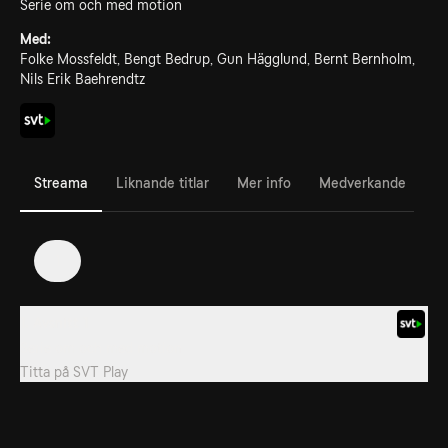
Serie om och med motion
Med:
Folke Mossfeldt, Bengt Bedrup, Gun Hägglund, Bernt Bernholm,
Nils Erik Baehrendtz
Streama
Liknande titlar
Mer info
Medverkande
1
1. Avsnitt 1
Serie om och med motion
Titta på
SVT Play