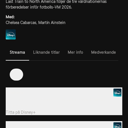
Last Train to North America följer de tre värdnationernas
förberedelser inför fotbolls-VM 2026.
Med:
Chelsea Cabarcas, Martín Ainstein
Streama
Liknande titlar
Mer info
Medverkande
1
1. Toronto
Last Train to North America följer de tre värdnationernas
förberedelser inför fotbolls-VM 2026.
Titta på
Disney+
2. Boston – New York