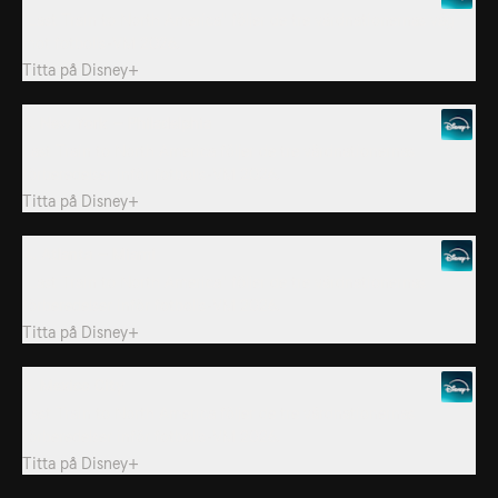
"Last Train to North America" följer de tre värdnationernas väg
mot fotbolls-VM 2026.
Titta på
Disney+
3. New York – Philadelphia
Last Train to North America följer de tre värdnationernas
förberedelser inför fotbolls-VM 2026.
Titta på
Disney+
4. Atlanta – Miami
"Last Train to North America" följer de tre värdnationernas
förberedelser inför fotbolls-VM 2026.
Titta på
Disney+
5. Mexico City
Last Train to North America följer de tre värdnationernas
förberedelser inför fotbolls-VM 2026.
Titta på
Disney+