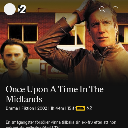
Sök
Once Upon A Time In The
Midlands
6.2
Drama | Fiktion | 2002 | 1h 44m | 15 år
En smågangster försöker vinna tillbaka sin ex-fru efter att hon